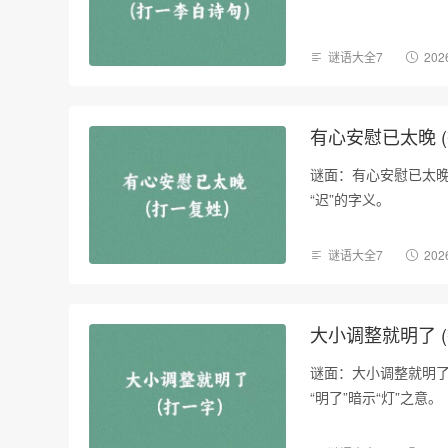
谜语大全7
202
有心安慰已太晚 
谜面：有心安慰已太晚 
“迟”的字义。
谜语大全7
202
大小调整就明了 (
谜面：大小调整就明了 
“明了”暗示“灯”之意。