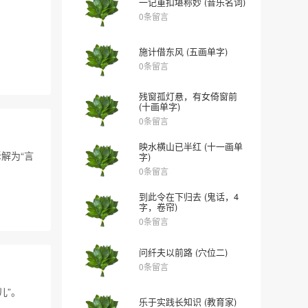
一记重扣堪称妙 (音乐名词)
0条留言
施计借东风 (五画单字)
0条留言
残窗孤灯悬，有女倚窗前
(十画单字)
0条留言
映水横山已半红 (十一画单
拆解为“言
字)
0条留言
到此令在下归去 (鬼话，4
字，卷帘)
0条留言
问纤夫以前路 (穴位二)
0条留言
儿”。
乐于实践长知识 (教育家)