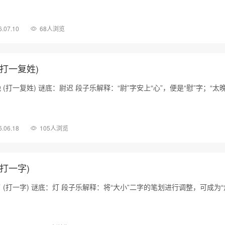
6.07.10
68人浏览
(打一复姓)
(打一复姓) 谜底：尉迟 段子乐解释：“尉”字安上“心”，便是“慰”字；“太
6.06.18
105人浏览
打一字)
(打一字) 谜底：灯 段子乐解释：将“大小”二字的笔划进行调整，可成为“