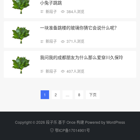
小兔子跳跳
新段子
384人浏览
一块准备跳楼的玻璃你猜它会说什么呢？
新段子
371人浏览
我问我的成都朋友为什么那么爱穿川久保玲
新段子
407人浏览
1
2
…
8
下页
Copyright © 2026 段子乐 基于 Once 构建 Powered by
WordPress
鄂ICP备17014901号