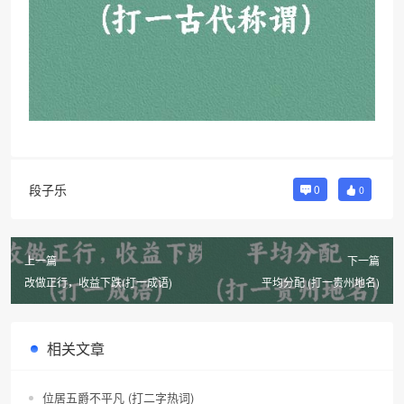
段子乐
0
0
上一篇
下一篇
改做正行，收益下跌(打一成语)
平均分配 (打一贵州地名)
相关文章
位居五爵不平凡 (打二字热词)