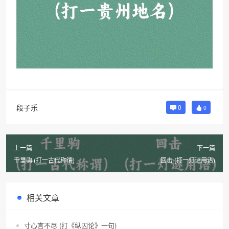
段子乐
0
0
上一篇
下一篇
千里驹 (打一古代称谓)
回击 (打一灯谜用语)
相关文章
寸心言不尽 (打《纵囚论》一句)