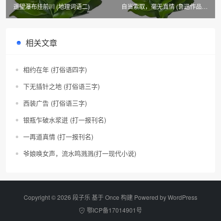
遥望瀑布挂前川 (地理词语二)
自当索取，毫无真情 (鲁迅作品篇
目)
相关文章
相约在年 (打俗语四字)
下无插针之地 (打俗语三字)
西装广告 (打俗语三字)
银瓶乍破水浆迸 (打一报刊名)
一再道真情 (打一报刊名)
爷娘唤女声，流水鸣溅溅(打一现代小说)
Copyright © 2026 段子乐 基于 Once 构建 Powered by
WordPress
鄂ICP备17014901号