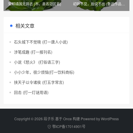
安邦靖国无异志 (市、县名冠区名)
初听不见，后说不出 (鲁迅作品篇
目)
相关文章
石头城下不觉晓 (打一唐人小说)
涉笔成趣 (打一报刊名)
小说《怒火》 (打俗语三字)
小小少年，很少烦恼(打一饮料商标)
挟天子以令诸侯 (打五字常言)
回击 (打一灯谜用语)
Copyright © 2026 段子乐 基于 Once 构建 Powered by
WordPress
鄂ICP备17014901号