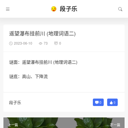
段子乐
遥望瀑布挂前川 (地理词语二)
2023-06-10
73
0
谜面：遥望瀑布挂前川 (地理词语二)
谜底：高山、下降流
段子乐
0
0
上一篇
下一篇