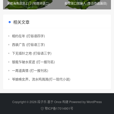
天涯海角送货上门 (地理词语二)
船家张口就骗人 (鲁迅作品篇目)
相关文章
相约在年 (打俗语四字)
西装广告 (打俗语三字)
下无插针之地 (打俗语三字)
银瓶乍破水浆迸 (打一报刊名)
一再道真情 (打一报刊名)
爷娘唤女声，流水鸣溅溅(打一现代小说)
Copyright © 2026 段子乐 基于 Once 构建 Powered by
WordPress
鄂ICP备17014901号