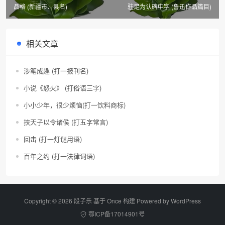
品格 (新疆市、县名)
驻足为认碑中字 (鲁迅作品篇目)
相关文章
涉笔成趣 (打一报刊名)
小说《怒火》 (打俗语三字)
小小少年，很少烦恼(打一饮料商标)
挟天子以令诸侯 (打五字常言)
回击 (打一灯谜用语)
百年之约 (打一法律词语)
Copyright © 2026 段子乐 基于 Once 构建 Powered by
WordPress
鄂ICP备17014901号