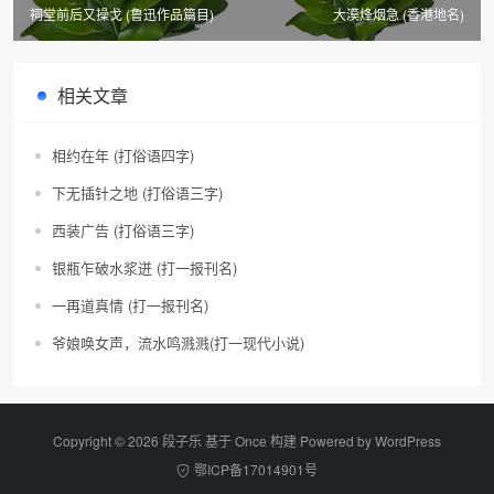
祠堂前后又操戈 (鲁迅作品篇目)
大漠烽烟急 (香港地名)
相关文章
相约在年 (打俗语四字)
下无插针之地 (打俗语三字)
西装广告 (打俗语三字)
银瓶乍破水浆迸 (打一报刊名)
一再道真情 (打一报刊名)
爷娘唤女声，流水鸣溅溅(打一现代小说)
Copyright © 2026 段子乐 基于 Once 构建 Powered by
WordPress
鄂ICP备17014901号