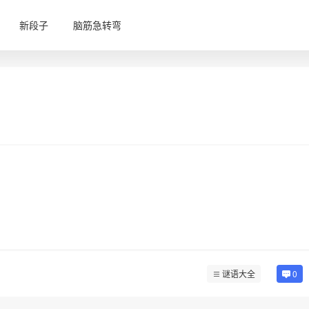
新段子
脑筋急转弯
谜语大全
0