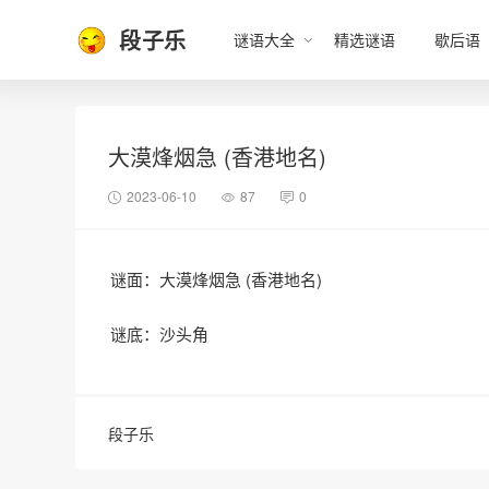
段子乐
谜语大全
精选谜语
歇后语
大漠烽烟急 (香港地名)
2023-06-10
87
0
谜面：大漠烽烟急 (香港地名)
谜底：沙头角
段子乐