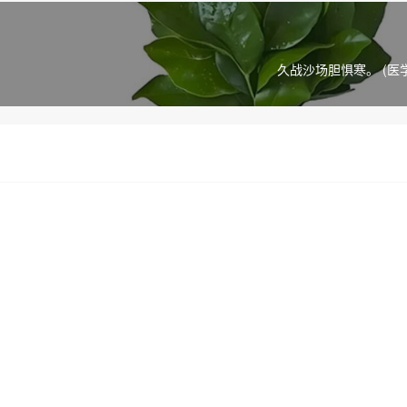
久战沙场胆惧寒。 (医