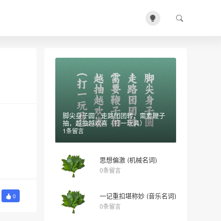
脚尖身子圆，走路团团转，需要鞭子
抽，越抽越欢喜（打一玩具）
1条留言
思想偏激 (机械名词)
0条留言
一记重扣堪称妙 (音乐名词)
0
0条留言