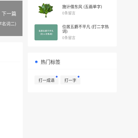
施计借东风 (五画单字)
下一篇
0条留言
学名词二)
位居五爵不平凡 (打二字热
词)
0条留言
热门标签
打一成语
打一字