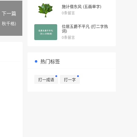
施计借东风 (五画单字)
下一篇
0条留言
，秋千格)
位居五爵不平凡 (打二字热
词)
0条留言
热门标签
打一成语
打一字