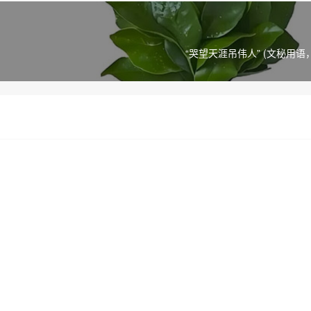
“哭望天涯吊伟人” (文秘用语