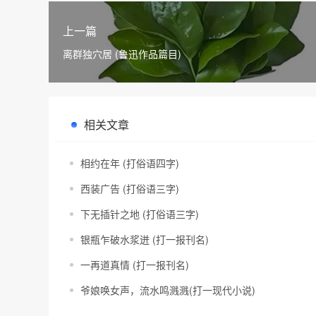
上一篇
离群独穴居 (鲁迅作品篇目)
相关文章
相约在年 (打俗语四字)
西装广告 (打俗语三字)
下无插针之地 (打俗语三字)
银瓶乍破水浆迸 (打一报刊名)
一再道真情 (打一报刊名)
爷娘唤女声，流水鸣溅溅(打一现代小说)