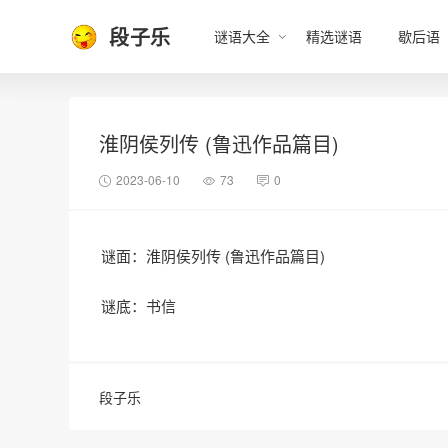
段子乐
谜语大全
精选谜语
歇后语
淮阴侯列传 (鲁迅作品篇目)
2023-06-10
73
0
谜面：淮阴侯列传 (鲁迅作品篇目)
谜底：书信
段子乐