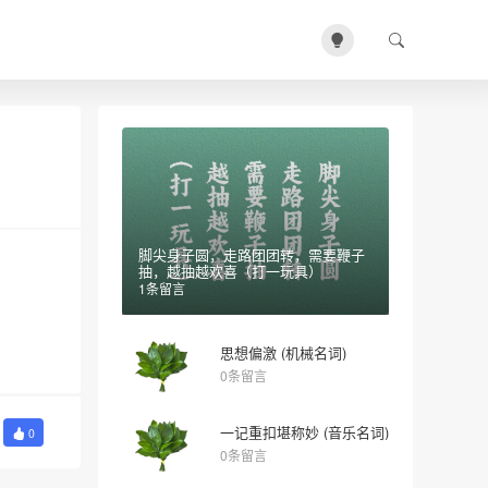
脚尖身子圆，走路团团转，需要鞭子
抽，越抽越欢喜（打一玩具）
1条留言
思想偏激 (机械名词)
0条留言
一记重扣堪称妙 (音乐名词)
0
0条留言