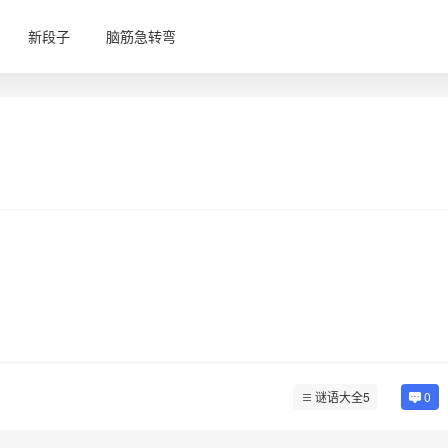
新段子
脑筋急转弯
谜语大全5
0