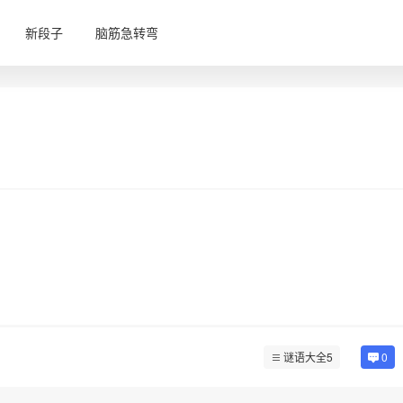
新段子
脑筋急转弯
谜语大全5
0