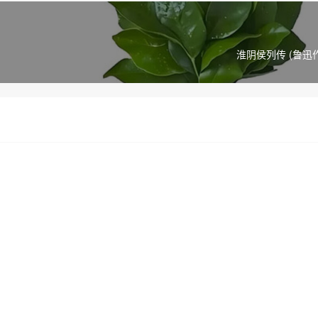
淮阴侯列传 (鲁迅