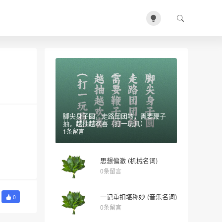
脚尖身子圆，走路团团转，需要鞭子
抽，越抽越欢喜（打一玩具）
1条留言
思想偏激 (机械名词)
0条留言
一记重扣堪称妙 (音乐名词)
0
0条留言