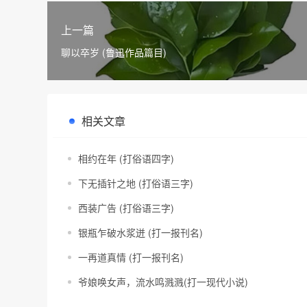
上一篇
聊以卒岁 (鲁迅作品篇目)
相关文章
相约在年 (打俗语四字)
下无插针之地 (打俗语三字)
西装广告 (打俗语三字)
银瓶乍破水浆迸 (打一报刊名)
一再道真情 (打一报刊名)
爷娘唤女声，流水鸣溅溅(打一现代小说)