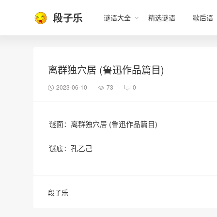
段子乐
谜语大全
精选谜语
歇后语
离群独穴居 (鲁迅作品篇目)
2023-06-10
73
0
谜面：离群独穴居 (鲁迅作品篇目)
谜底：孔乙己
段子乐