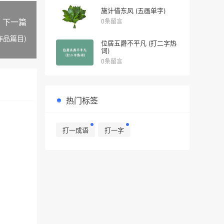
施计借东风 (五画单字)
下一篇
0条留言
作品篇目)
位居五爵不平凡 (打二字热
词)
0条留言
热门标签
打一成语
打一字