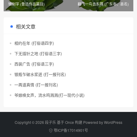
错别字 (鲁迅作品篇目)
翻飞一鸟去东隅 (广东市、县名)
相关文章
相约在年 (打俗语四字)
下无插针之地 (打俗语三字)
西装广告 (打俗语三字)
银瓶乍破水浆迸 (打一报刊名)
一再道真情 (打一报刊名)
爷娘唤女声，流水鸣溅溅(打一现代小说)
Copyright © 2026 段子乐 基于 Once 构建 Powered by
WordPress
鄂ICP备17014901号