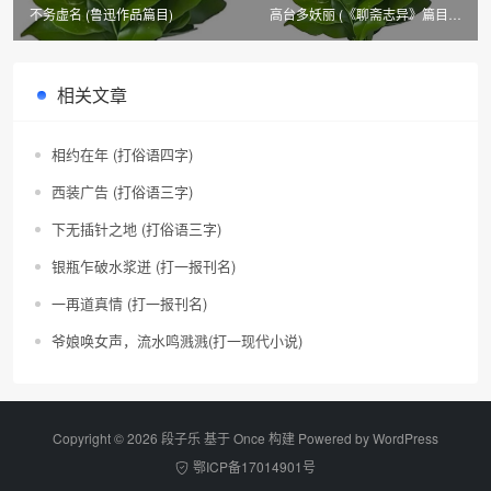
不务虚名 (鲁迅作品篇目)
高台多妖丽 (《聊斋志异》篇目，
上楼格)
相关文章
相约在年 (打俗语四字)
西装广告 (打俗语三字)
下无插针之地 (打俗语三字)
银瓶乍破水浆迸 (打一报刊名)
一再道真情 (打一报刊名)
爷娘唤女声，流水鸣溅溅(打一现代小说)
Copyright © 2026 段子乐 基于 Once 构建 Powered by
WordPress
鄂ICP备17014901号