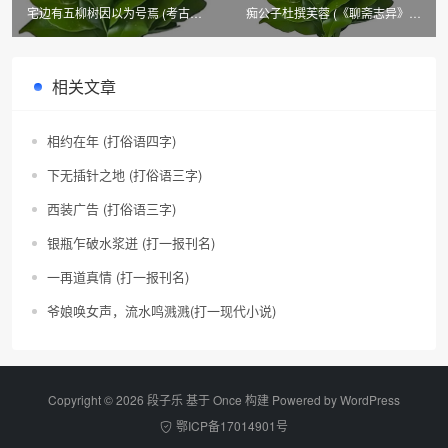
宅边有五柳树因以为号焉 (考古学
痴公子杜撰芙蓉 (《聊斋志异》篇
词语)
目四)
相关文章
相约在年 (打俗语四字)
下无插针之地 (打俗语三字)
西装广告 (打俗语三字)
银瓶乍破水浆迸 (打一报刊名)
一再道真情 (打一报刊名)
爷娘唤女声，流水鸣溅溅(打一现代小说)
Copyright © 2026 段子乐 基于 Once 构建 Powered by
WordPress
鄂ICP备17014901号