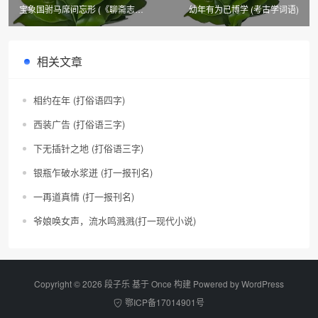
宝象国驸马席间忘形 (《聊斋志
幼年有为已博学 (考古学词语)
异》篇目四)
相关文章
相约在年 (打俗语四字)
西装广告 (打俗语三字)
下无插针之地 (打俗语三字)
银瓶乍破水浆迸 (打一报刊名)
一再道真情 (打一报刊名)
爷娘唤女声，流水鸣溅溅(打一现代小说)
Copyright © 2026 段子乐 基于 Once 构建 Powered by
WordPress
鄂ICP备17014901号