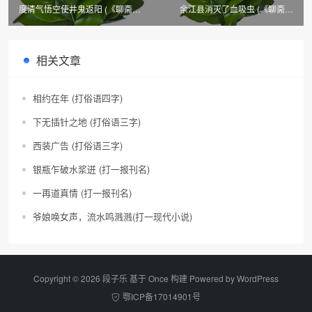
度清气悟空使井鬼返阳 (《聊斋志
余江县消灭了血吸虫 (《聊斋志
异》篇目四)
异》篇目四)
相关文章
相约在年 (打俗语四字)
下无插针之地 (打俗语三字)
西装广告 (打俗语三字)
银瓶乍破水浆迸 (打一报刊名)
一再道真情 (打一报刊名)
爷娘唤女声，流水鸣溅溅(打一现代小说)
Copyright © 2026 段子乐 基于 Once 构建 Powered by
WordPress
鄂ICP备17014901号