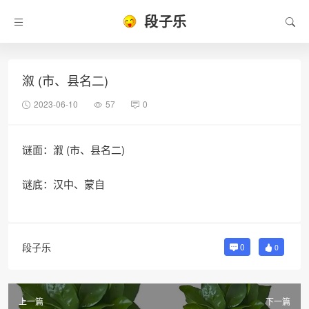
段子乐
溆 (市、县名二)
2023-06-10
57
0
谜面：溆 (市、县名二)
谜底：汉中、蒙自
段子乐
0
0
上一篇
下一篇