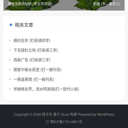
通宝无数待钻研 (考古学词语)
郭暖 (市、县名三)
相关文章
相约在年 (打俗语四字)
下无插针之地 (打俗语三字)
西装广告 (打俗语三字)
银瓶乍破水浆迸 (打一报刊名)
一再道真情 (打一报刊名)
爷娘唤女声，流水鸣溅溅(打一现代小说)
Copyright © 2026 段子乐 基于 Once 构建 Powered by
WordPress
鄂ICP备17014901号