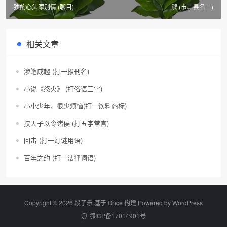
独酌心头添别情 (聊目)
溆 (市、县名二)
相关文章
涉笔成趣 (打一报刊名)
小说《怒火》 (打俗语三字)
小小少年，很少烦恼(打一饮料商标)
挟天子以令诸侯 (打五字常言)
回击 (打一灯谜用语)
百年之约 (打一法律词语)
Copyright © 2026 段子乐 基于 Once 构建 Powered by
WordPress
鄂ICP备17014901号