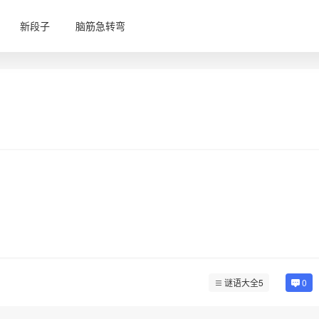
新段子
脑筋急转弯
谜语大全5
0