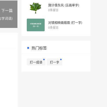
施计借东风 (五画单字)
下一篇
0条留言
古学词语)
对镜相映画蛾眉 (打一字)
0条留言
热门标签
打一成语
打一字