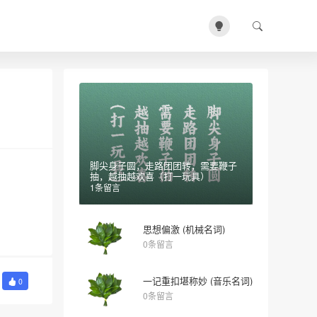
脚尖身子圆，走路团团转，需要鞭子
抽，越抽越欢喜（打一玩具）
1条留言
思想偏激 (机械名词)
0条留言
一记重扣堪称妙 (音乐名词)
0
0条留言