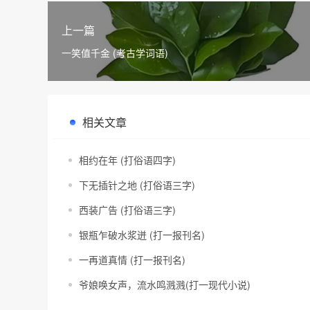
上一篇
一笑值千金 (考古学词语)
相关文章
相约在年 (打俗语四字)
下无插针之地 (打俗语三字)
西装广告 (打俗语三字)
银瓶乍破水浆迸 (打一报刊名)
一再道真情 (打一报刊名)
爷娘唤女声，流水鸣溅溅(打一现代小说)