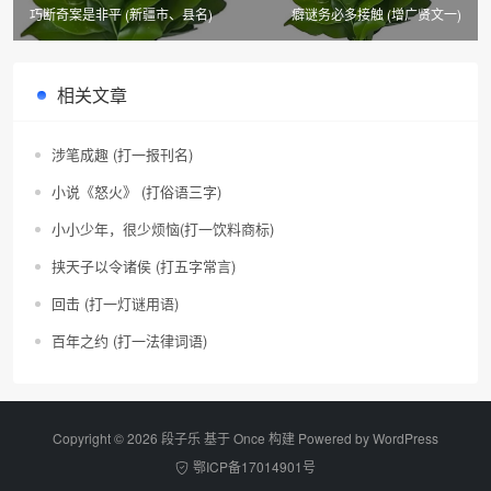
巧断奇案是非平 (新疆市、县名)
癖谜务必多接触 (增广贤文一)
相关文章
涉笔成趣 (打一报刊名)
小说《怒火》 (打俗语三字)
小小少年，很少烦恼(打一饮料商标)
挟天子以令诸侯 (打五字常言)
回击 (打一灯谜用语)
百年之约 (打一法律词语)
Copyright © 2026 段子乐 基于 Once 构建 Powered by
WordPress
鄂ICP备17014901号