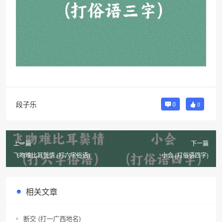
段子乐
0
0
上一篇
下一篇
飞吻难比耳鬓情 (打六字俗语)
小会 (打俗语四字)
相关文章
断交 (打一广西地名)