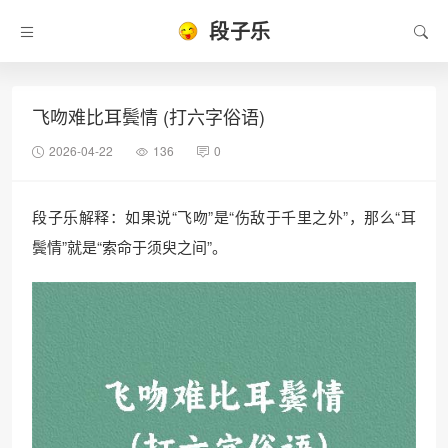
段子乐
飞吻难比耳鬓情 (打六字俗语)
2026-04-22
136
0
段子乐解释：如果说“飞吻”是“伤敌于千里之外”，那么“耳
鬓情”就是“索命于须臾之间”。