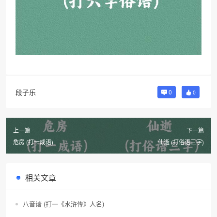
段子乐
0
0
上一篇
下一篇
危房 (打一成语)
仙逝 (打俗语三字)
相关文章
八音谐 (打一《水浒传》人名)