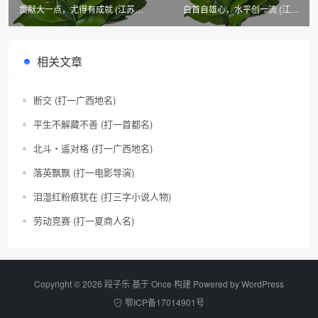
贡献大一点，尤得有成就 (江苏
白首自雄心，水平创一流 (江苏
市、县名)
市、县名)
相关文章
断交 (打一广西地名)
平生不解藏不善 (打一首都名)
北斗・遥对格 (打一广西地名)
落英飘飘 (打一电影导演)
泪湿红粉痕犹在 (打三字小说人物)
劳动竞赛 (打一夏商人名)
Copyright © 2026 段子乐 基于 Once 构建 Powered by
WordPress
鄂ICP备17014901号