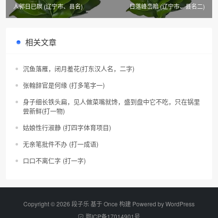
人郭日已瞑 (辽宁市、县名)
日落峰峦暗 (辽宁市、县名二)
相关文章
沉鱼落雁，闭月羞花(打东汉人名，二字)
张翰辞官是何缘 (打多笔字一)
身子细长铁头扁，见人做菜嘴就馋，盛到盘中它不吃，只在锅里
尝新鲜(打一物)
姑娘性行淑静 (打四字体育项目)
无亲笔批件不办 (打一成语)
口口不离仁字 (打一字)
Copyright © 2026 段子乐 基于 Once 构建 Powered by
WordPress
鄂ICP备17014901号