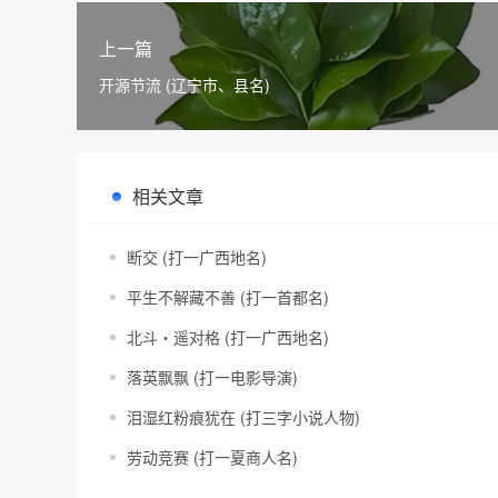
上一篇
开源节流 (辽宁市、县名)
相关文章
断交 (打一广西地名)
平生不解藏不善 (打一首都名)
北斗・遥对格 (打一广西地名)
落英飘飘 (打一电影导演)
泪湿红粉痕犹在 (打三字小说人物)
劳动竞赛 (打一夏商人名)