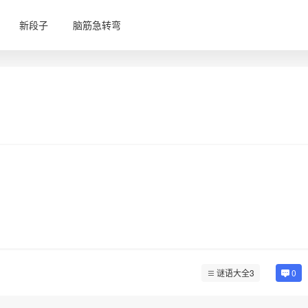
新段子
脑筋急转弯
谜语大全3
0