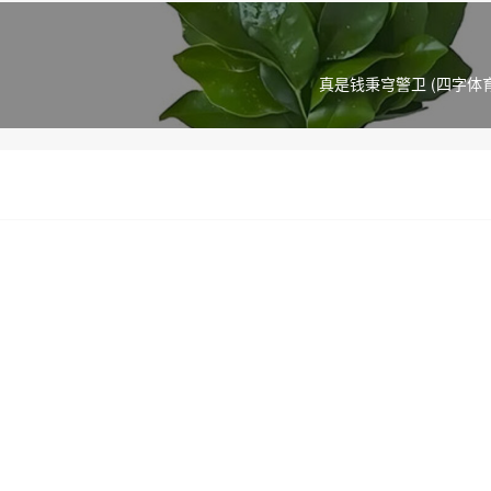
真是钱秉穹警卫 (四字体