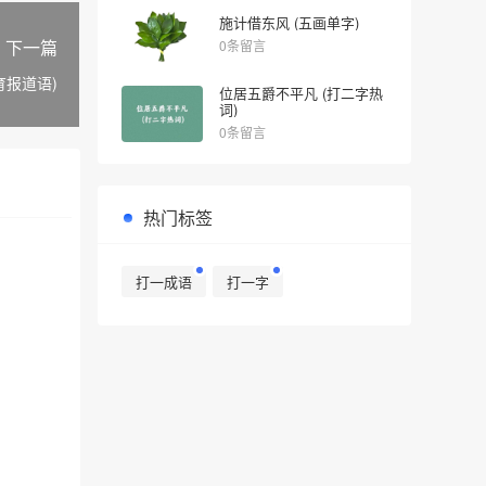
施计借东风 (五画单字)
下一篇
0条留言
育报道语)
位居五爵不平凡 (打二字热
词)
0条留言
热门标签
打一成语
打一字