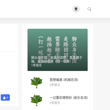
脚尖身子圆，走路团团转，需要鞭子
抽，越抽越欢喜（打一玩具）
1条留言
思想偏激 (机械名词)
0条留言
一记重扣堪称妙 (音乐名词)
0
0条留言