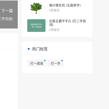
施计借东风 (五画单字)
下一篇
0条留言
二字词语)
位居五爵不平凡 (打二字热
词)
0条留言
热门标签
打一成语
打一字