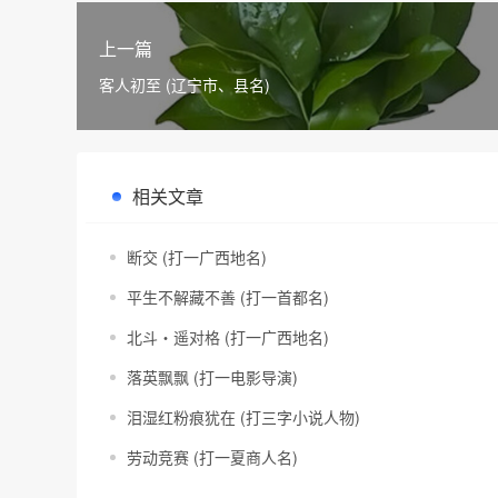
上一篇
客人初至 (辽宁市、县名)
相关文章
断交 (打一广西地名)
平生不解藏不善 (打一首都名)
北斗・遥对格 (打一广西地名)
落英飘飘 (打一电影导演)
泪湿红粉痕犹在 (打三字小说人物)
劳动竞赛 (打一夏商人名)