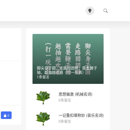
脚尖身子圆，走路团团转，需要鞭子
抽，越抽越欢喜（打一玩具）
1条留言
思想偏激 (机械名词)
0条留言
一记重扣堪称妙 (音乐名词)
0
0条留言