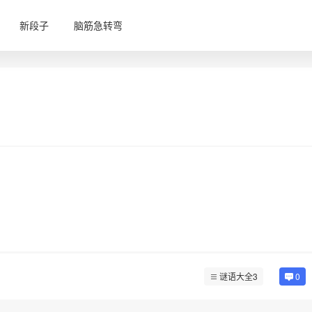
新段子
脑筋急转弯
谜语大全3
0