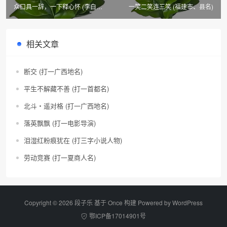
众口具一辞，一下释心怀 (李白
一笑二笑连三笑 (福建市、县名)
《与韩荆州书》一句，4字)
相关文章
断交 (打一广西地名)
平生不解藏不善 (打一首都名)
北斗・遥对格 (打一广西地名)
落英飘飘 (打一电影导演)
泪湿红粉痕犹在 (打三字小说人物)
劳动竞赛 (打一夏商人名)
Copyright © 2026 段子乐 基于 Once 构建 Powered by
WordPress
鄂ICP备17014901号