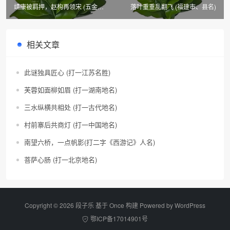
靖康被羁押，赵构再领宋 (五金产
落叶重重乱翻飞 (福建市、县名)
品，6字)
相关文章
此谜独具匠心 (打一江苏名胜)
芙蓉如面柳如眉 (打一湖南地名)
三水纵横共相处 (打一古代地名)
村前寨后共商灯 (打一中国地名)
南望六桥，一点帆影(打二字《西游记》人名)
菩萨心肠 (打一北京地名)
Copyright © 2026 段子乐 基于 Once 构建 Powered by
WordPress
鄂ICP备17014901号