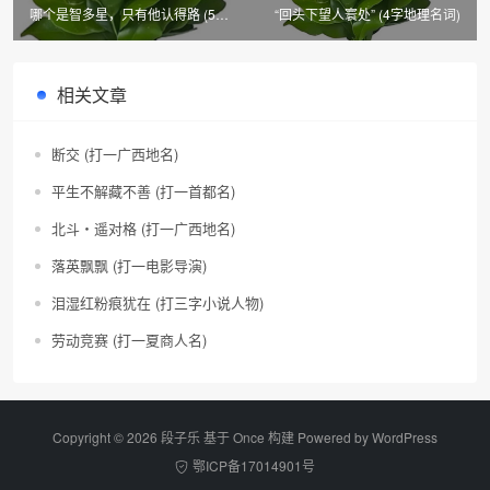
哪个是智多星，只有他认得路 (5字
“回头下望人寰处” (4字地理名词)
广告语)
相关文章
断交 (打一广西地名)
平生不解藏不善 (打一首都名)
北斗・遥对格 (打一广西地名)
落英飘飘 (打一电影导演)
泪湿红粉痕犹在 (打三字小说人物)
劳动竞赛 (打一夏商人名)
Copyright © 2026 段子乐 基于 Once 构建 Powered by
WordPress
鄂ICP备17014901号