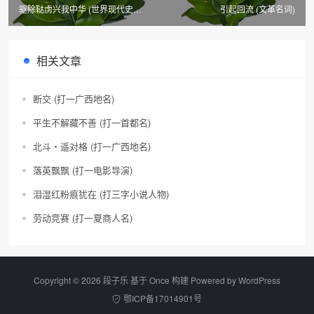
驱除鞑虏兴我中华 (世界现代史词
引起回流 (文革名词)
语)
相关文章
断交 (打一广西地名)
平生不解藏不善 (打一首都名)
北斗・遥对格 (打一广西地名)
落英飘飘 (打一电影导演)
泪湿红粉痕犹在 (打三字小说人物)
劳动竞赛 (打一夏商人名)
Copyright © 2026 段子乐 基于 Once 构建 Powered by
WordPress
鄂ICP备17014901号