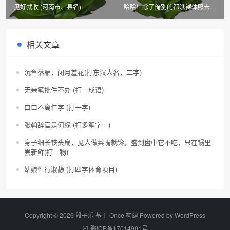
见好就收 (河南市、县名)
哈哈！除了俺别的都瞧裸体照去了
(唐伯虎七言)
相关文章
沉鱼落雁，闭月羞花(打东汉人名，二字)
无亲笔批件不办 (打一成语)
口口不离仁字 (打一字)
张翰辞官是何缘 (打多笔字一)
身子细长铁头扁，见人做菜嘴就馋，盛到盘中它不吃，只在锅里
尝新鲜(打一物)
姑娘性行淑静 (打四字体育项目)
Copyright © 2026 段子乐 基于 Once 构建 Powered by
WordPress
鄂ICP备17014901号