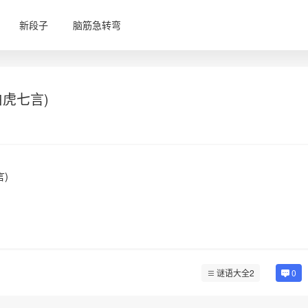
新段子
脑筋急转弯
虎七言)
)
谜语大全2
0