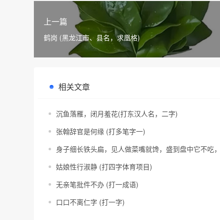
上一篇
鹤岗 (黑龙江市、县名，求凰格)
相关文章
沉鱼落雁，闭月羞花(打东汉人名，二字)
张翰辞官是何缘 (打多笔字一)
身子细长铁头扁，见人做菜嘴就馋，盛到盘中它不吃，
姑娘性行淑静 (打四字体育项目)
无亲笔批件不办 (打一成语)
口口不离仁字 (打一字)