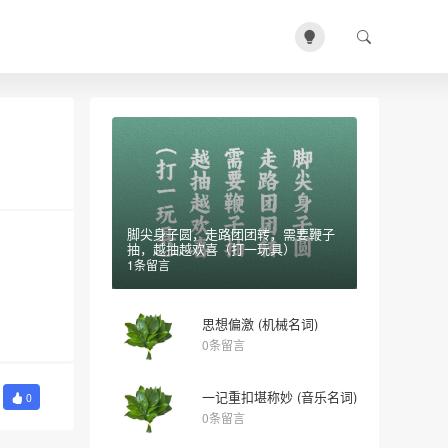
脚尖身子圆，走路团团转，需要鞭子
抽，越抽越欢喜（打一玩具）
1条留言
思想偏激 (机械名词)
0条留言
一记重扣堪称妙 (音乐名词)
0
0条留言