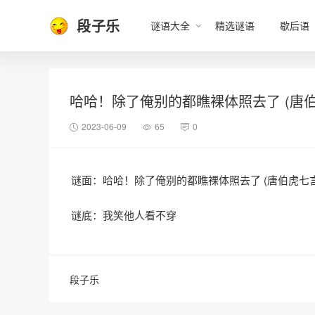
段子乐
谜语大全
精选谜语
歇后语
哈哈！除了俺别的都瞧裸体照去了 (唐伯
2023-06-09
65
0
谜面：哈哈！除了俺别的都瞧裸体照去了 (唐伯虎七言
谜底：我笑他人看不穿
段子乐