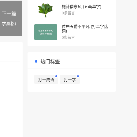
施计借东风 (五画单字)
下一篇
0条留言
，求凰格)
位居五爵不平凡 (打二字热
词)
0条留言
热门标签
打一成语
打一字