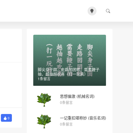
脚尖身子圆，走路团团转，需要鞭子
抽，越抽越欢喜（打一玩具）
1条留言
思想偏激 (机械名词)
0条留言
一记重扣堪称妙 (音乐名词)
0
0条留言