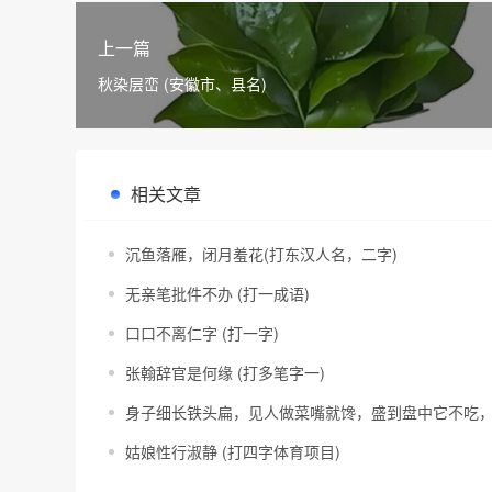
上一篇
秋染层峦 (安徽市、县名)
相关文章
沉鱼落雁，闭月羞花(打东汉人名，二字)
无亲笔批件不办 (打一成语)
口口不离仁字 (打一字)
张翰辞官是何缘 (打多笔字一)
身子细长铁头扁，见人做菜嘴就馋，盛到盘中它不吃，
姑娘性行淑静 (打四字体育项目)