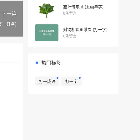
施计借东风 (五画单字)
下一篇
0条留言
市、县名)
对镜相映画蛾眉 (打一字)
0条留言
热门标签
打一成语
打一字