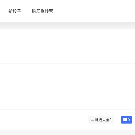
新段子
脑筋急转弯
谜语大全2
0