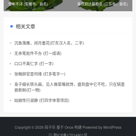
生年不详 (安徽市、县名)
准点到达最稳妥 (江苏市、县名)
相关文章
沉鱼落雁，闭月羞花(打东汉人名，二字)
无亲笔批件不办 (打一成语)
口口不离仁字 (打一字)
张翰辞官是何缘 (打多笔字一)
身子细长铁头扁，见人做菜嘴就馋，盛到盘中它不吃，只在锅里
尝新鲜(打一物)
姑娘性行淑静 (打四字体育项目)
Copyright © 2026 段子乐 基于 Once 构建 Powered by
WordPress
鄂ICP备17014901号