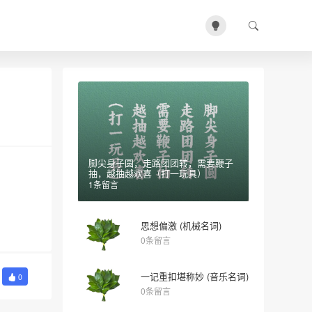
脚尖身子圆，走路团团转，需要鞭子
抽，越抽越欢喜（打一玩具）
1条留言
思想偏激 (机械名词)
0条留言
一记重扣堪称妙 (音乐名词)
0
0条留言