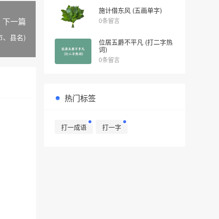
施计借东风 (五画单字)
下一篇
0条留言
市、县名)
位居五爵不平凡 (打二字热
词)
0条留言
热门标签
打一成语
打一字