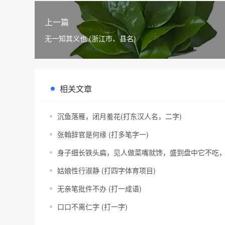
上一篇
无一知其义也 (浙江市、县名)
相关文章
沉鱼落雁，闭月羞花(打东汉人名，二字)
张翰辞官是何缘 (打多笔字一)
身子细长铁头扁，见人做菜嘴就馋，盛到盘中它不吃，
姑娘性行淑静 (打四字体育项目)
无亲笔批件不办 (打一成语)
口口不离仁字 (打一字)