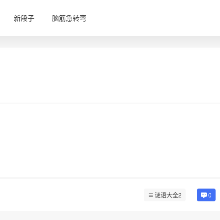
新段子
脑筋急转弯
谜语大全2
0