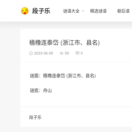
段子乐
谜语大全
精选谜语
歇后语
樯橹连泰岱 (浙江市、县名)
2023-06-09
59
0
谜面：樯橹连泰岱 (浙江市、县名)
谜底：舟山
段子乐