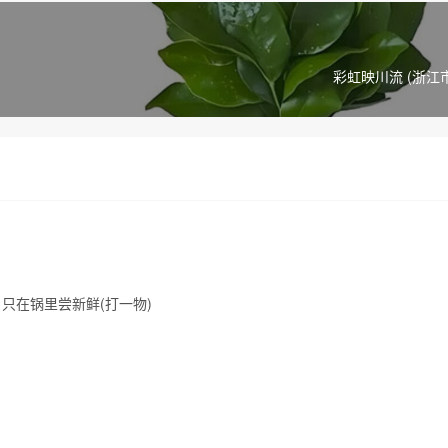
彩虹映川流 (浙江
只在锅里尝新鲜(打一物)