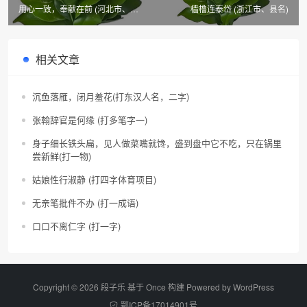
用心一致，奉献在前 (河北市、县
樯橹连泰岱 (浙江市、县名)
名)
相关文章
沉鱼落雁，闭月羞花(打东汉人名，二字)
张翰辞官是何缘 (打多笔字一)
身子细长铁头扁，见人做菜嘴就馋，盛到盘中它不吃，只在锅里
尝新鲜(打一物)
姑娘性行淑静 (打四字体育项目)
无亲笔批件不办 (打一成语)
口口不离仁字 (打一字)
Copyright © 2026 段子乐 基于 Once 构建 Powered by
WordPress
鄂ICP备17014901号