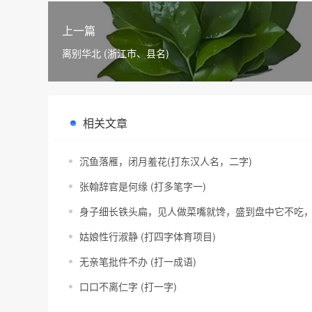
上一篇
离别华北 (浙江市、县名)
相关文章
沉鱼落雁，闭月羞花(打东汉人名，二字)
张翰辞官是何缘 (打多笔字一)
身子细长铁头扁，见人做菜嘴就馋，盛到盘中它不吃，
姑娘性行淑静 (打四字体育项目)
无亲笔批件不办 (打一成语)
口口不离仁字 (打一字)