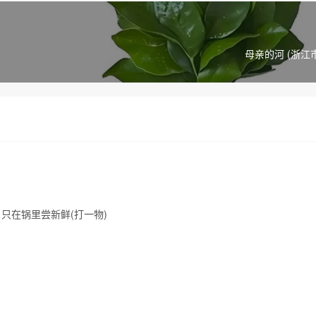
母亲的河 (浙江
只在锅里尝新鲜(打一物)