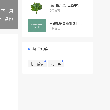
施计借东风 (五画单字)
下一篇
0条留言
市、县名)
对镜相映画蛾眉 (打一字)
0条留言
热门标签
打一成语
打一字