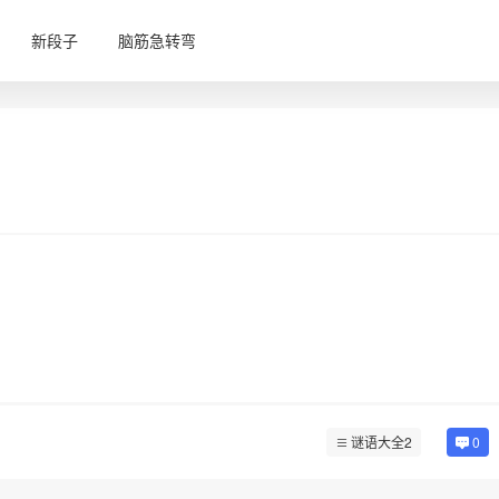
新段子
脑筋急转弯
谜语大全2
0