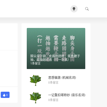
脚尖身子圆，走路团团转，需要鞭子
抽，越抽越欢喜（打一玩具）
1条留言
思想偏激 (机械名词)
0条留言
一记重扣堪称妙 (音乐名词)
0
0条留言