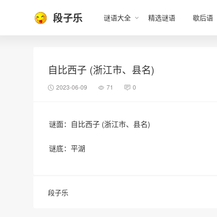
段子乐
谜语大全
精选谜语
歇后语
自比西子 (浙江市、县名)
2023-06-09
71
0
谜面：自比西子 (浙江市、县名)
谜底：平湖
段子乐