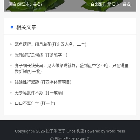
周瑜 (浙江市、县名)
自比西子 (浙江市、县名)
相关文章
沉鱼落雁，闭月羞花(打东汉人名，二字)
张翰辞官是何缘 (打多笔字一)
身子细长铁头扁，见人做菜嘴就馋，盛到盘中它不吃，只在锅里
尝新鲜(打一物)
姑娘性行淑静 (打四字体育项目)
无亲笔批件不办 (打一成语)
口口不离仁字 (打一字)
Copyright © 2026 段子乐 基于 Once 构建 Powered by
WordPress
鄂ICP备17014901号