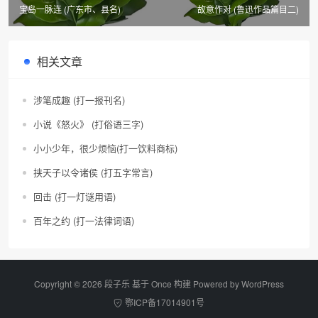
宝岛一脉连 (广东市、县名)
故意作对 (鲁迅作品篇目二)
相关文章
涉笔成趣 (打一报刊名)
小说《怒火》 (打俗语三字)
小小少年，很少烦恼(打一饮料商标)
挟天子以令诸侯 (打五字常言)
回击 (打一灯谜用语)
百年之约 (打一法律词语)
Copyright © 2026 段子乐 基于 Once 构建 Powered by
WordPress
鄂ICP备17014901号