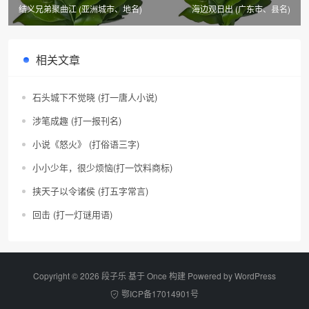
结义兄弟聚曲江 (亚洲城市、地名)
海边观日出 (广东市、县名)
相关文章
石头城下不觉晓 (打一唐人小说)
涉笔成趣 (打一报刊名)
小说《怒火》 (打俗语三字)
小小少年，很少烦恼(打一饮料商标)
挟天子以令诸侯 (打五字常言)
回击 (打一灯谜用语)
Copyright © 2026 段子乐 基于 Once 构建 Powered by
WordPress
鄂ICP备17014901号