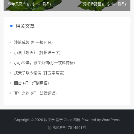
今年又高产 (广东市、县名)
浔阳听琵琶 (广东市、县名)
相关文章
涉笔成趣 (打一报刊名)
小说《怒火》 (打俗语三字)
小小少年，很少烦恼(打一饮料商标)
挟天子以令诸侯 (打五字常言)
回击 (打一灯谜用语)
百年之约 (打一法律词语)
Copyright © 2026 段子乐 基于 Once 构建 Powered by
WordPress
鄂ICP备17014901号