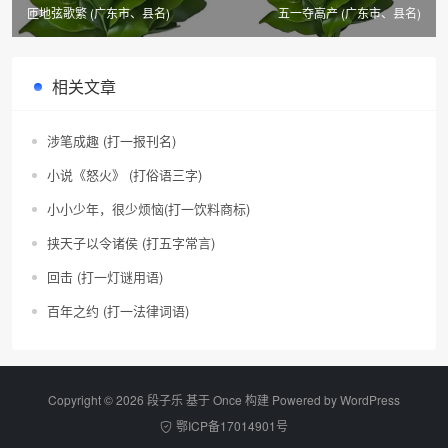
匝地弦歌繁 (广东市、县名)
五一夺高产 (广东市、县名)
相关文章
涉笔成趣 (打一报刊名)
小说《怒火》 (打俗语三字)
小小少年，很少烦恼(打一饮料商标)
挟天子以令诸侯 (打五字常言)
回击 (打一灯谜用语)
百年之约 (打一法律词语)
Copyright © 2026 段子乐 基于 Once 构建 Powered by
WordPress
鄂ICP备17014901号