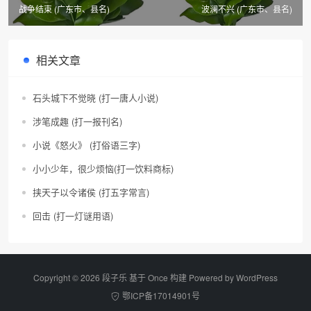
战争结束 (广东市、县名)
波澜不兴 (广东市、县名)
相关文章
石头城下不觉晓 (打一唐人小说)
涉笔成趣 (打一报刊名)
小说《怒火》 (打俗语三字)
小小少年，很少烦恼(打一饮料商标)
挟天子以令诸侯 (打五字常言)
回击 (打一灯谜用语)
Copyright © 2026 段子乐 基于 Once 构建 Powered by
WordPress
鄂ICP备17014901号