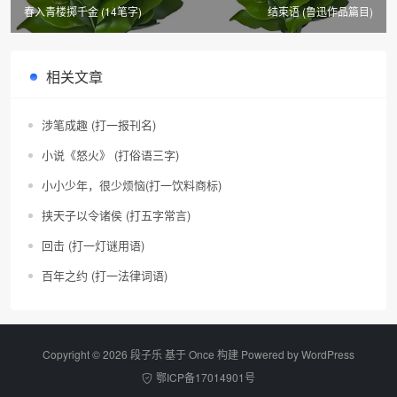
春入青楼掷千金 (14笔字)
结束语 (鲁迅作品篇目)
相关文章
涉笔成趣 (打一报刊名)
小说《怒火》 (打俗语三字)
小小少年，很少烦恼(打一饮料商标)
挟天子以令诸侯 (打五字常言)
回击 (打一灯谜用语)
百年之约 (打一法律词语)
Copyright © 2026 段子乐 基于 Once 构建 Powered by
WordPress
鄂ICP备17014901号