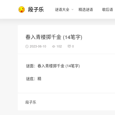
段子乐
谜语大全
精选谜语
歇后语
春入青楼掷千金 (14笔字)
2023-06-10
102
0
谜面：春入青楼掷千金 (14笔字)
谜底：精
段子乐