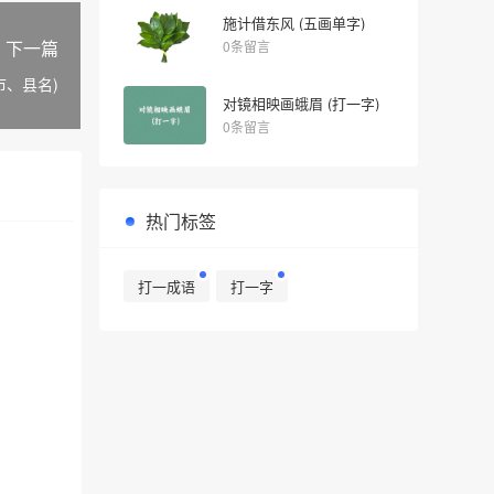
施计借东风 (五画单字)
下一篇
0条留言
市、县名)
对镜相映画蛾眉 (打一字)
0条留言
热门标签
打一成语
打一字