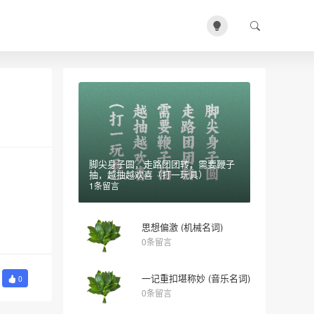
脚尖身子圆，走路团团转，需要鞭子
抽，越抽越欢喜（打一玩具）
1条留言
思想偏激 (机械名词)
0条留言
一记重扣堪称妙 (音乐名词)
0
0条留言