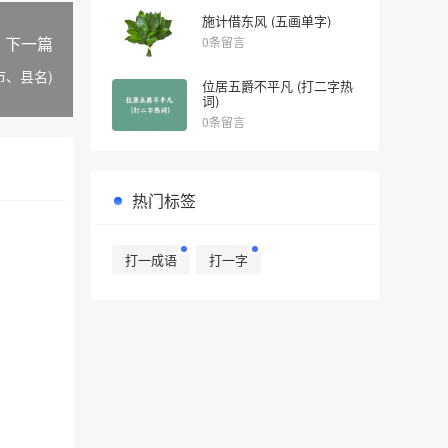
施计借东风 (五画单字)
下一篇
0条留言
市、县名)
位居五爵不平凡 (打二字热
词)
0条留言
热门标签
打一成语
打一字