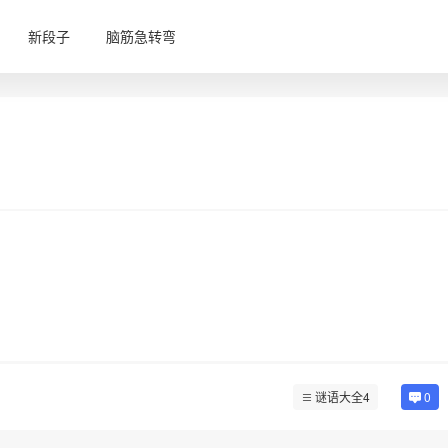
新段子
脑筋急转弯
谜语大全4
0