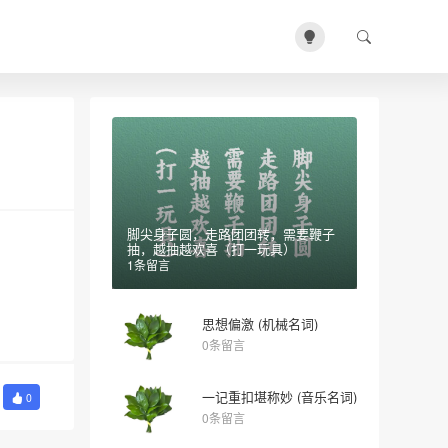
脚尖身子圆，走路团团转，需要鞭子
抽，越抽越欢喜（打一玩具）
1条留言
思想偏激 (机械名词)
0条留言
一记重扣堪称妙 (音乐名词)
0
0条留言