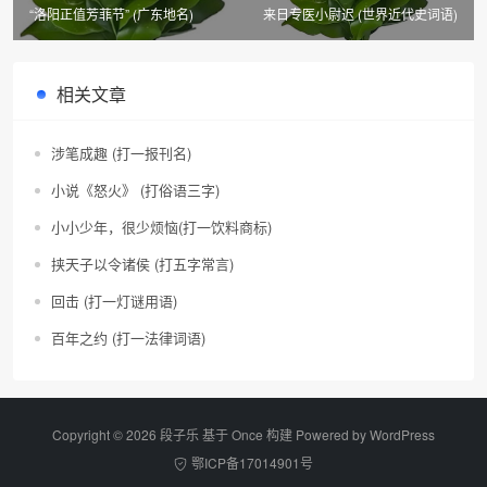
“洛阳正值芳菲节” (广东地名)
来日专医小尉迟 (世界近代史词语)
相关文章
涉笔成趣 (打一报刊名)
小说《怒火》 (打俗语三字)
小小少年，很少烦恼(打一饮料商标)
挟天子以令诸侯 (打五字常言)
回击 (打一灯谜用语)
百年之约 (打一法律词语)
Copyright © 2026 段子乐 基于 Once 构建 Powered by
WordPress
鄂ICP备17014901号