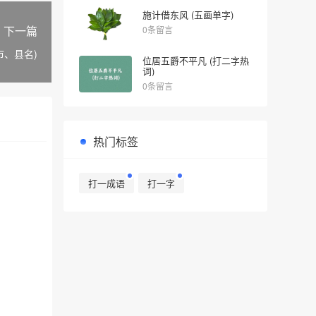
施计借东风 (五画单字)
下一篇
0条留言
市、县名)
位居五爵不平凡 (打二字热
词)
0条留言
热门标签
打一成语
打一字