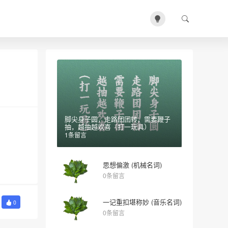
脚尖身子圆，走路团团转，需要鞭子
抽，越抽越欢喜（打一玩具）
1条留言
思想偏激 (机械名词)
0条留言
一记重扣堪称妙 (音乐名词)
0
0条留言