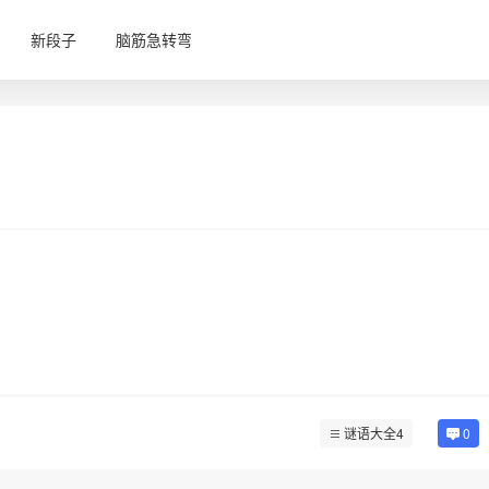
新段子
脑筋急转弯
谜语大全4
0