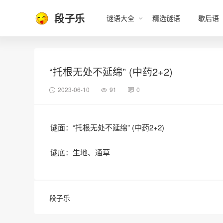
段子乐
谜语大全
精选谜语
歇后语
“托根无处不延绵” (中药2+2)
2023-06-10
91
0
谜面：“托根无处不延绵” (中药2+2)
谜底：生地、通草
段子乐