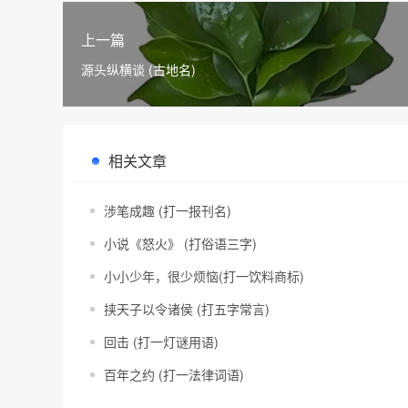
上一篇
源头纵横谈 (古地名)
相关文章
涉笔成趣 (打一报刊名)
小说《怒火》 (打俗语三字)
小小少年，很少烦恼(打一饮料商标)
挟天子以令诸侯 (打五字常言)
回击 (打一灯谜用语)
百年之约 (打一法律词语)