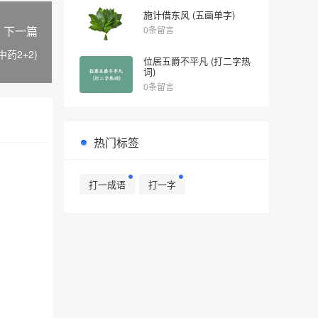
施计借东风 (五画单字)
下一篇
0条留言
中药2+2)
位居五爵不平凡 (打二字热
词)
0条留言
热门标签
打一成语
打一字