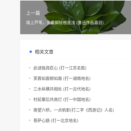
上一篇
墙上芦苇，头重脚轻根底浅 (鲁迅作品篇目)
相关文章
此谜独具匠心 (打一江苏名胜)
芙蓉如面柳如眉 (打一湖南地名)
三水纵横共相处 (打一古代地名)
村前寨后共商灯 (打一中国地名)
南望六桥，一点帆影(打二字《西游记》人名)
菩萨心肠 (打一北京地名)