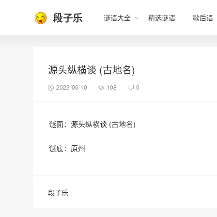
段子乐
谜语大全
精选谜语
歇后语
源头纵横谈 (古地名)
2023-06-10
108
0
谜面：源头纵横谈 (古地名)
谜底：原州
段子乐