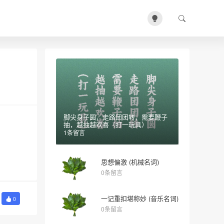
脚尖身子圆，走路团团转，需要鞭子
抽，越抽越欢喜（打一玩具）
1条留言
思想偏激 (机械名词)
0条留言
一记重扣堪称妙 (音乐名词)
0
0条留言