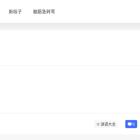
新段子
脑筋急转弯
谜语大全
0