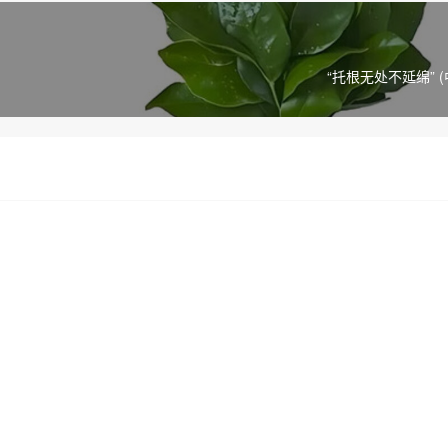
“托根无处不延绵” (